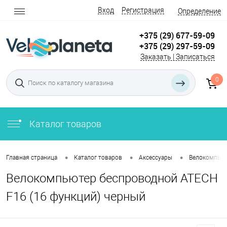
Вход
Регистрация
Определение
+375 (29) 677-59-09
+375 (29) 297-59-09
Заказать | Записаться
0
Каталог товаров
•
•
•
Главная страница
Каталог товаров
Аксессуары
Велокомпьют
Велокомпьютер беспроводной ATECH
F16 (16 функций) черный